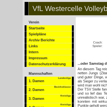
VfL Westercelle Volleyb
Verein
Startseite
Spielpläne
Archiv Berichte
Coach:
Links
Spieler:
Intern
Impressum
...oder Samstag d
Datenschutzerklärung
An diesem Tag reis
netten Jungs (Zit
Mannschaften
und guter Dinge, w
Landesliga
1. Damen
als Sieger zu verl
wird man wohl nich
Bezirksklasse
Der TSV Stelle fan
2. Damen
und so lief das T
Kreisliga
unrealistisch war
3. Damen
konnten mit wirku
Kreisliga
Punkte geholt wer