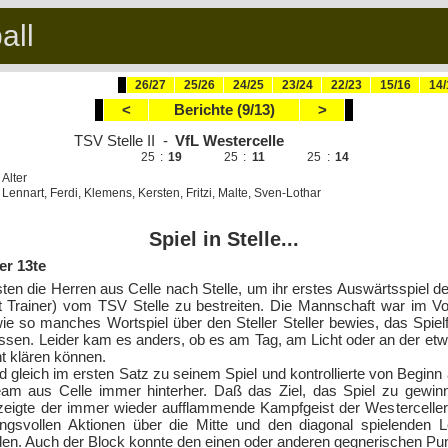
all
26/27
25/26
24/25
23/24
22/23
15/16
14/
<
Berichte (9/13)
>
TSV Stelle II
-
VfL Westercelle
25
:
19
25
:
11
25
:
14
Alter
Lennart, Ferdi, Klemens, Kersten, Fritzi, Malte, Sven-Lothar
Spiel in Stelle...
er 13te
ten die Herren aus Celle nach Stelle, um ihr erstes Auswärtsspiel d
at Trainer) vom TSV Stelle zu bestreiten. Die Mannschaft war im Vo
ie so manches Wortspiel über den Steller Steller bewies, das Spie
assen. Leider kam es anders, ob es am Tag, am Licht oder an der etwa
t klären können.
d gleich im ersten Satz zu seinem Spiel und kontrollierte von Begi
eam aus Celle immer hinterher. Daß das Ziel, das Spiel zu gewinn
, zeigte der immer wieder aufflammende Kampfgeist der Westerceller
ngsvollen Aktionen über die Mitte und den diagonal spielenden L
den. Auch der Block konnte den einen oder anderen gegnerischen Pun