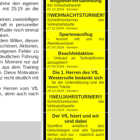
Mitgliederversammlung
nahme den eigenen
der Volleyballsparte
 mit 25:19 an die
01.12.2024 - Kersten
!!WEIHNACHTSTURNIER!!
einen zweistelligen
Schleifchenturnier der
ft in personeller
Volleyballsparte
27.11.2024 - Kersten
s Ruder noch einmal
Spartenausflug
aken.
– kommt mit uns ins
dem Willen, diesen
Abenteuerland!
 schönen, Aktionen,
07.03.2024 - Kersten
 eigenen Fehler zu
Beachfeldaktion
deutlichen Führung
– Unkraut an Selbstpflücker
sem Moment nur auf
abzugeben!
ß aus dem Training
07.03.2024 - Kersten
n. Diese Motivation
Die 1. Herren des VfL
 recht deutlich mit
Westercelle bedankt sich
... für die Unterstützung und die
neuen Trikots.
die Herren vom VfL
19.12.2023 - Kersten
en, denn auch nach
!!NEUJAHRSTURNIER!!
Schleifchenturnier der
Volleyballsparte
16.12.2023 - Kersten
Der VfL feiert und wir
sind dabei
Sportfest anläßlich des
Geburtstages und alle Sparten
stellen sich vor – natürlich auch
die Volleyballer