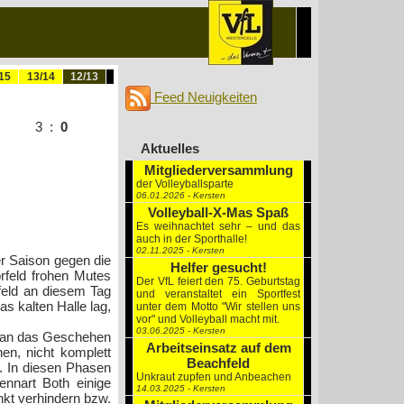
15
13/14
12/13
Feed Neuigkeiten
3
:
0
Aktuelles
Mitgliederversammlung
der Volleyballsparte
06.01.2026 - Kersten
Volleyball-X-Mas Spaß
Es weihnachtet sehr – und das
auch in der Sporthalle!
02.11.2025 - Kersten
er Saison gegen die
Helfer gesucht!
rfeld frohen Mutes
Der VfL feiert den 75. Geburtstag
lfeld an diesem Tag
und veranstaltet ein Sportfest
s kalten Halle lag,
unter dem Motto "Wir stellen uns
vor" und Volleyball macht mit.
03.06.2025 - Kersten
nn an das Geschehen
Arbeitseinsatz auf dem
en, nicht komplett
Beachfeld
. In diesen Phasen
Unkraut zupfen und Anbeachen
ennart Both einige
14.03.2025 - Kersten
kt verhindern bzw.