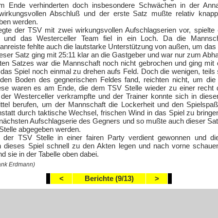
Am Ende verhinderten doch insbesondere Schwächen in der An
wirkungsvollen Abschluß und der erste Satz mußte relativ knapp
ben werden.
gte der TSV mit zwei wirkungsvollen Aufschlagserien vor, spielte 
 und das Westerceller Team fiel in ein Loch. Da die Mannscha
nreiste fehlte auch die lautstarke Unterstützung von außen, um da
ser Satz ging mit 25:11 klar an die Gastgeber und war nur zum Abh
tten Satzes war die Mannschaft noch nicht gebrochen und ging mit 
das Spiel noch einmal zu drehen aufs Feld. Doch die wenigen, teils
 den Boden des gegnerischen Feldes fand, reichten nicht, um die
se waren es am Ende, die dem TSV Stelle wieder zu einer recht 
l der Westerceller verkrampfte und der Trainer konnte sich in die
ttel berufen, um der Mannschaft die Lockerheit und den Spielspa
tatt durch taktische Wechsel, frischen Wind in das Spiel zu bringe
 nächsten Aufschlagserie des Gegners und so mußte auch dieser Satz
Stelle abgegeben werden.
t der TSV Stelle in einer fairen Party verdient gewonnen und 
en dieses Spiel schnell zu den Akten legen und nach vorne schau
d sie in der Tabelle oben dabei.
rank Erdmann)
<
Berichte (9/13)
>