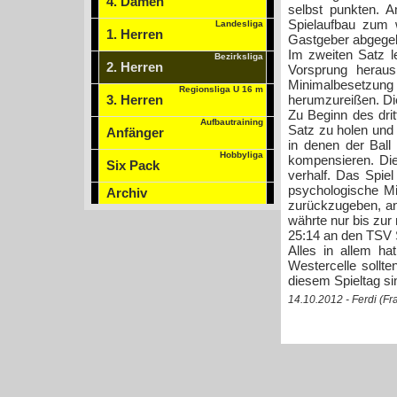
4. Damen
selbst punkten. 
Spielaufbau zum 
Landesliga
1. Herren
Gastgeber abgege
Im zweiten Satz le
Bezirksliga
2. Herren
Vorsprung heraus
Minimalbesetzung a
Regionsliga U 16 m
3. Herren
herumzureißen. Die
Zu Beginn des dri
Aufbautraining
Satz zu holen und 
Anfänger
in denen der Ball
Hobbyliga
kompensieren. Die
Six Pack
verhalf. Das Spie
psychologische Mi
Archiv
zurückzugeben, ans
währte nur bis zur
25:14 an den TSV 
Alles in allem ha
Westercelle sollt
diesem Spieltag sin
14.10.2012 - Ferdi (F