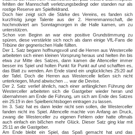
fehlten der Mannschaft verletzungsbedingt oder standen nur als
rostige Reserve am Spielfeldrand.
Doch hier zeigt sich die Stärke des Vereins, es fanden sich
kurzfristig junge Talente aus der 2. Herrenmannschaft, die
hochmotiviert am Sonntagmorgen in die Halle kamen, um zu
unterstützen.
Schon von Beginn an war eine positive Grundstimmung zu
spüren, diese verstärkte sich noch als dann einige VfL-Fans die
Tribüne der gegnerischen Halle füllten.
Der 1. Satz begann hoffnungsvoll und die Herren aus Westercelle
arbeiteten sich einen kleinen Vorsprung heraus und hielten ihn bis
etwa zur Mitte des Satzes, dann kamen die Altenceller immer
besser ins Spiel und holten Punkt für Punkt auf und schafften es,
das Blatt zu wenden. Am Ende stand ein unglückliches 25:20 auf
der Tafel. Doch die Herren aus Westercelle ließen sich nicht
unterkriegen, Mund abwischen … war die Devise.
Der 2. Satz verlief ähnlich, nach einer anfänglichen Führung der
Westerceller arbeiteten sich die Gastgeber wieder heran und
übernahmen am Ende die Führung, um sich am Ende des Satzes
ein 25:19 in den Spielberichtsbogen eintragen zu lassen.
Im 3. Satz hat es dann leider nicht sein sollen, die Westerceller
fanden nicht ins Spiel. Altencelle machte von Anfang an Druck,
zwang die Westerceller zu eigenen Fehlern oder hatte oftmals
auch einfach ein bißchen mehr Glück. Dieser Satz ging klar mit
25:11 an die Gastgeber.
Am Ende bleibt ein Spiel, das Spaß gemacht hat und das