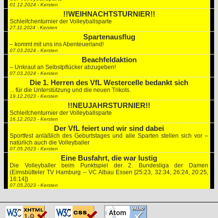
01.12.2024 - Kersten
!!WEIHNACHTSTURNIER!!
Schleifchenturnier der Volleyballsparte
27.11.2024 - Kersten
Spartenausflug
– kommt mit uns ins Abenteuerland!
07.03.2024 - Kersten
Beachfeldaktion
– Unkraut an Selbstpflücker abzugeben!
07.03.2024 - Kersten
Die 1. Herren des VfL Westercelle bedankt sich
... für die Unterstützung und die neuen Trikots.
19.12.2023 - Kersten
!!NEUJAHRSTURNIER!!
Schleifchenturnier der Volleyballsparte
16.12.2023 - Kersten
Der VfL feiert und wir sind dabei
Sportfest anläßlich des Geburtstages und alle Sparten stellen sich vor –
natürlich auch die Volleyballer
07.05.2023 - Kersten
Eine Busfahrt, die war lustig
Die Volleyballer beim Punktspiel der 2. Bundesliga der Damen
(Eimsbütteler TV Hamburg – VC Albau Essen [25:23, 32:34, 26:24, 20:25,
16:14])
07.05.2023 - Kersten