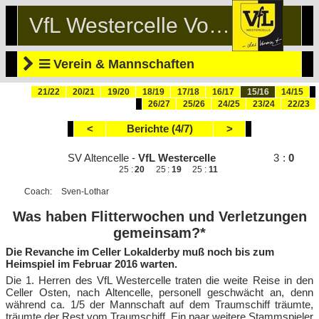
VfL Westercelle Volleyball
Verein & Mannschaften
21/22
20/21
19/20
18/19
17/18
16/17
15/16
14/15
26/27
25/26
24/25
23/24
22/23
<
Berichte (4/7)
>
SV Altencelle
-
VfL Westercelle
3
:
0
25
:
20
25
:
19
25
:
11
Coach:
Sven-Lothar
Was haben Flitterwochen und Verletzungen
gemeinsam?*
Die Revanche im Celler Lokalderby muß noch bis zum
Heimspiel im Februar 2016 warten.
Die 1. Herren des VfL Westercelle traten die weite Reise in den
Celler Osten, nach Altencelle, personell geschwächt an, denn
während ca. 1/5 der Mannschaft auf dem Traumschiff träumte,
träumte der Rest vom Traumschiff. Ein paar weitere Stammspieler