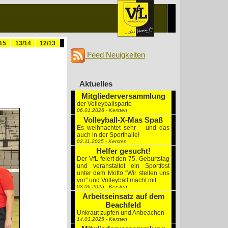
15
13/14
12/13
Feed Neuigkeiten
Aktuelles
Mitgliederversammlung
der Volleyballsparte
06.01.2026 - Kersten
Volleyball-X-Mas Spaß
Es weihnachtet sehr – und das
auch in der Sporthalle!
02.11.2025 - Kersten
Helfer gesucht!
Der VfL feiert den 75. Geburtstag
und veranstaltet ein Sportfest
unter dem Motto "Wir stellen uns
vor" und Volleyball macht mit.
03.06.2025 - Kersten
Arbeitseinsatz auf dem
Beachfeld
Unkraut zupfen und Anbeachen
14.03.2025 - Kersten