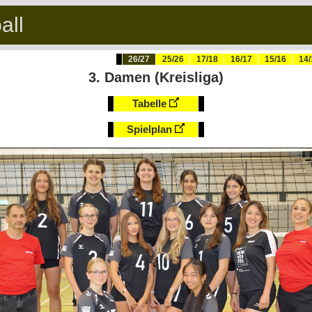
all
26/27
25/26
17/18
16/17
15/16
14/
3. Damen (Kreisliga)
Tabelle
Spielplan