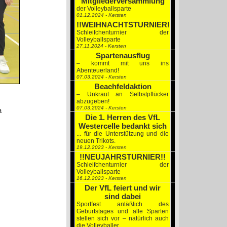
Mitgliederversammlung
der Volleyballsparte
01.12.2024 - Kersten
!!WEIHNACHTSTURNIER!!
Schleifchenturnier der
Volleyballsparte
27.11.2024 - Kersten
Spartenausflug
– kommt mit uns ins
Abenteuerland!
07.03.2024 - Kersten
Beachfeldaktion
– Unkraut an Selbstpflücker
abzugeben!
07.03.2024 - Kersten
a
Die 1. Herren des VfL
Westercelle bedankt sich
... für die Unterstützung und die
neuen Trikots.
19.12.2023 - Kersten
!!NEUJAHRSTURNIER!!
Schleifchenturnier der
Volleyballsparte
16.12.2023 - Kersten
Der VfL feiert und wir
sind dabei
Sportfest anläßlich des
Geburtstages und alle Sparten
stellen sich vor – natürlich auch
die Volleyballer