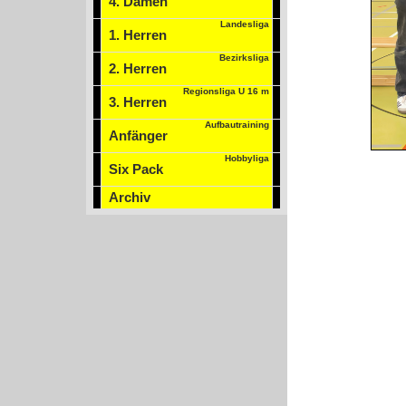
4. Damen
Landesliga
1. Herren
Bezirksliga
2. Herren
Regionsliga U 16 m
3. Herren
Aufbautraining
Anfänger
Hobbyliga
Six Pack
Archiv