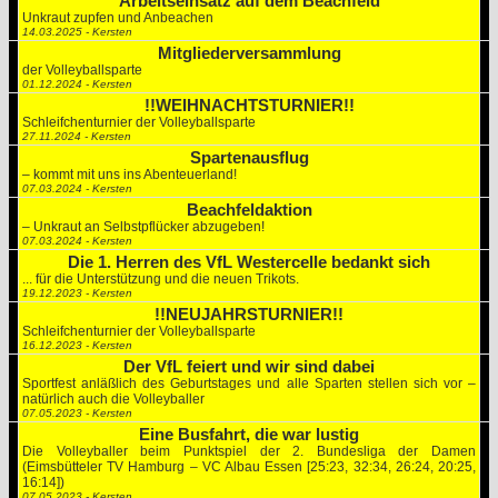
Arbeitseinsatz auf dem Beachfeld
Unkraut zupfen und Anbeachen
14.03.2025 - Kersten
Mitgliederversammlung
der Volleyballsparte
01.12.2024 - Kersten
!!WEIHNACHTSTURNIER!!
Schleifchenturnier der Volleyballsparte
27.11.2024 - Kersten
Spartenausflug
– kommt mit uns ins Abenteuerland!
07.03.2024 - Kersten
Beachfeldaktion
– Unkraut an Selbstpflücker abzugeben!
07.03.2024 - Kersten
Die 1. Herren des VfL Westercelle bedankt sich
... für die Unterstützung und die neuen Trikots.
19.12.2023 - Kersten
!!NEUJAHRSTURNIER!!
Schleifchenturnier der Volleyballsparte
16.12.2023 - Kersten
Der VfL feiert und wir sind dabei
Sportfest anläßlich des Geburtstages und alle Sparten stellen sich vor –
natürlich auch die Volleyballer
07.05.2023 - Kersten
Eine Busfahrt, die war lustig
Die Volleyballer beim Punktspiel der 2. Bundesliga der Damen
(Eimsbütteler TV Hamburg – VC Albau Essen [25:23, 32:34, 26:24, 20:25,
16:14])
07.05.2023 - Kersten