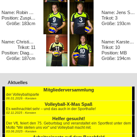
Name: Robin Schnittger
Name: Jens Schönfelder
Position: Zuspieler
Trikot: 3
Größe: 183cm
Größe: 193cm
Name: Christian Stahnke
Name: Karsten Weber
Trikot: 11
Trikot: 10
Position: Diagonal / Außen
Position: MB
Größe: 187cm
Größe: 194cm
Aktuelles
Mitgliederversammlung
der Volleyballsparte
06.01.2026 - Kersten
Volleyball-X-Mas Spaß
Es weihnachtet sehr – und das auch in der Sporthalle!
02.11.2025 - Kersten
Helfer gesucht!
Der VfL feiert den 75. Geburtstag und veranstaltet ein Sportfest unter dem
Motto "Wir stellen uns vor" und Volleyball macht mit.
03.06.2025 - Kersten