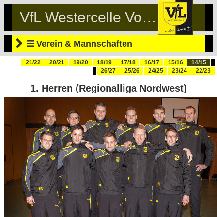
VfL Westercelle Volleyball
Verein & Mannschaften
21/22
20/21
19/20
18/19
17/18
16/17
15/16
14/15
26/27
25/26
24/25
23/24
22/23
1. Herren (Regionalliga Nordwest)