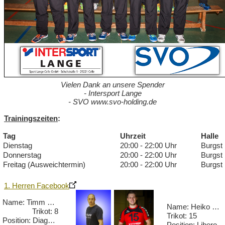
Vielen Dank an unsere Spender
- Intersport Lange
- SVO www.svo-holding.de
Trainingszeiten
:
Tag
Uhrzeit
Halle
Dienstag
20:00 - 22:00 Uhr
Burgst
Donnerstag
20:00 - 22:00 Uhr
Burgst
Freitag (Ausweichtermin)
20:00 - 22:00 Uhr
Burgst
1. Herren Facebook
Name: Timm Conrad
Name: Heiko Dall
Trikot: 8
Trikot: 15
Position: Diagonal
Position: Libero