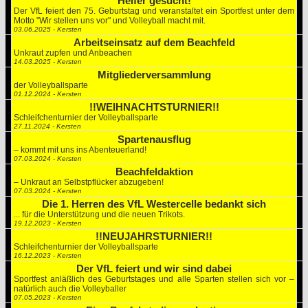
Helfer gesucht!
Der VfL feiert den 75. Geburtstag und veranstaltet ein Sportfest unter dem
Motto "Wir stellen uns vor" und Volleyball macht mit.
03.06.2025 - Kersten
Arbeitseinsatz auf dem Beachfeld
Unkraut zupfen und Anbeachen
14.03.2025 - Kersten
Mitgliederversammlung
der Volleyballsparte
01.12.2024 - Kersten
!!WEIHNACHTSTURNIER!!
Schleifchenturnier der Volleyballsparte
27.11.2024 - Kersten
Spartenausflug
– kommt mit uns ins Abenteuerland!
07.03.2024 - Kersten
Beachfeldaktion
– Unkraut an Selbstpflücker abzugeben!
07.03.2024 - Kersten
Die 1. Herren des VfL Westercelle bedankt sich
... für die Unterstützung und die neuen Trikots.
19.12.2023 - Kersten
!!NEUJAHRSTURNIER!!
Schleifchenturnier der Volleyballsparte
16.12.2023 - Kersten
Der VfL feiert und wir sind dabei
Sportfest anläßlich des Geburtstages und alle Sparten stellen sich vor –
natürlich auch die Volleyballer
07.05.2023 - Kersten