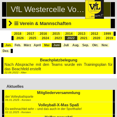
VfL Westercelle Volleyball
Verein & Mannschaften
2018
2017
2016
2015
2014
2013
2012
1999
2026
2025
2024
2023
2022
2021
2020
2019
Jan.
Feb.
März
April
Mai
Juni
Juli
Aug.
Sep.
Okt.
Nov.
Dez.
Beachplatzbelegung
Nach Absprache mit den Teams wurde ein Trainingsplan für
das Beachfeld erstellt
22.06.2022 - Alter
Aktuelles
Mitgliederversammlung
der Volleyballsparte
06.01.2026 - Kersten
Volleyball-X-Mas Spaß
Es weihnachtet sehr – und das auch in der Sporthalle!
02.11.2025 - Kersten