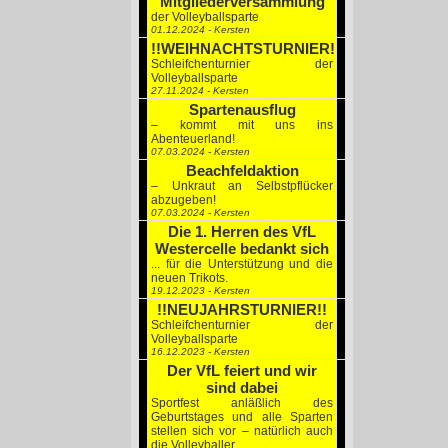
Mitgliederversammlung
der Volleyballsparte
01.12.2024 - Kersten
!!WEIHNACHTSTURNIER!!
Schleifchenturnier der
Volleyballsparte
27.11.2024 - Kersten
Spartenausflug
– kommt mit uns ins
Abenteuerland!
07.03.2024 - Kersten
Beachfeldaktion
– Unkraut an Selbstpflücker
abzugeben!
07.03.2024 - Kersten
Die 1. Herren des VfL
Westercelle bedankt sich
... für die Unterstützung und die
neuen Trikots.
19.12.2023 - Kersten
!!NEUJAHRSTURNIER!!
Schleifchenturnier der
Volleyballsparte
16.12.2023 - Kersten
Der VfL feiert und wir
sind dabei
Sportfest anläßlich des
Geburtstages und alle Sparten
stellen sich vor – natürlich auch
die Volleyballer