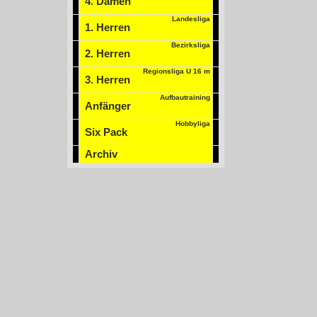
4. Damen
Landesliga
1. Herren
Bezirksliga
2. Herren
Regionsliga U 16 m
3. Herren
Aufbautraining
Anfänger
Hobbyliga
Six Pack
Archiv