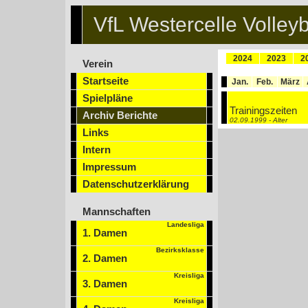
VfL Westercelle Volleyb
2024
2023
2
Verein
Startseite
Jan.
Feb.
März
Spielpläne
Trainingszeiten
Archiv Berichte
02.09.1999 - Alter
Links
Intern
Impressum
Datenschutzerklärung
Mannschaften
Landesliga
1. Damen
Bezirksklasse
2. Damen
Kreisliga
3. Damen
Kreisliga