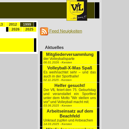
13
2012
1999
2026
2025
Feed Neuigkeiten
Aktuelles
Mitgliederversammlung
der Volleyballsparte
06.01.2026 - Kersten
Volleyball-X-Mas Spaß
Es weihnachtet sehr – und das
auch in der Sporthalle!
02.11.2025 - Kersten
Helfer gesucht!
Der VfL feiert den 75. Geburtstag
und veranstaltet ein Sportfest
unter dem Motto "Wir stellen uns
vor" und Volleyball macht mit.
03.06.2025 - Kersten
Arbeitseinsatz auf dem
Beachfeld
Unkraut zupfen und Anbeachen
14.03.2025 - Kersten