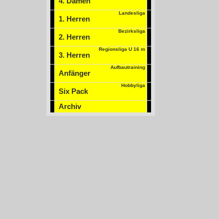
4. Damen
Landesliga
1. Herren
Bezirksliga
2. Herren
Regionsliga U 16 m
3. Herren
Aufbautraining
Anfänger
Hobbyliga
Six Pack
Archiv