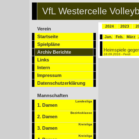
VfL Westercelle Volleyb
2024
2023
2
Verein
Startseite
Jan.
Feb.
März
Spielpläne
Heimspiele gegen
Archiv Berichte
18.09.2016 - Ferdi
Links
Intern
Impressum
Datenschutzerklärung
Mannschaften
Landesliga
1. Damen
Bezirksklasse
2. Damen
Kreisliga
3. Damen
Kreisliga