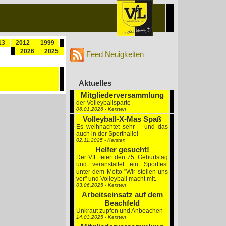
13
2012
1999
2026
2025
Feed Neuigkeiten
Aktuelles
Mitgliederversammlung
der Volleyballsparte
06.01.2026 - Kersten
Volleyball-X-Mas Spaß
Es weihnachtet sehr – und das
auch in der Sporthalle!
02.11.2025 - Kersten
Helfer gesucht!
Der VfL feiert den 75. Geburtstag
und veranstaltet ein Sportfest
unter dem Motto "Wir stellen uns
vor" und Volleyball macht mit.
03.06.2025 - Kersten
Arbeitseinsatz auf dem
Beachfeld
Unkraut zupfen und Anbeachen
14.03.2025 - Kersten