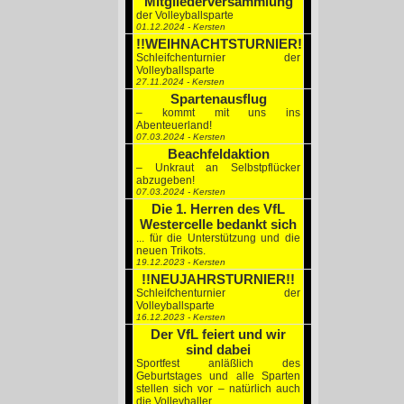
Mitgliederversammlung
der Volleyballsparte
01.12.2024 - Kersten
!!WEIHNACHTSTURNIER!!
Schleifchenturnier der
Volleyballsparte
27.11.2024 - Kersten
Spartenausflug
– kommt mit uns ins
Abenteuerland!
07.03.2024 - Kersten
Beachfeldaktion
– Unkraut an Selbstpflücker
abzugeben!
07.03.2024 - Kersten
Die 1. Herren des VfL
Westercelle bedankt sich
... für die Unterstützung und die
neuen Trikots.
19.12.2023 - Kersten
!!NEUJAHRSTURNIER!!
Schleifchenturnier der
Volleyballsparte
16.12.2023 - Kersten
Der VfL feiert und wir
sind dabei
Sportfest anläßlich des
Geburtstages und alle Sparten
stellen sich vor – natürlich auch
die Volleyballer