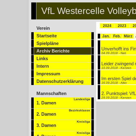
VfL Westercelle Volleyb
2024
2023
2
Verein
Startseite
Jan.
Feb.
März
Spielpläne
Unverhofft ins Fi
Archiv Berichte
04.09.2018 - Nati
Links
Leider zwingend n
Intern
10.09.2018 - Kersten
Impressum
Im ersten Spiel d
Datenschutzerklärung
16.09.2018 - Alter
Mannschaften
2. Punktspiel: V
29.09.2018 - Kersten
Landesliga
1. Damen
Bezirksklasse
2. Damen
Kreisliga
3. Damen
Kreisliga