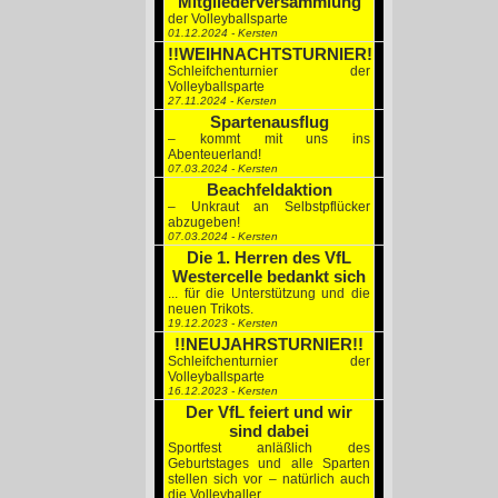
Mitgliederversammlung
der Volleyballsparte
01.12.2024 - Kersten
!!WEIHNACHTSTURNIER!!
Schleifchenturnier der
Volleyballsparte
27.11.2024 - Kersten
Spartenausflug
– kommt mit uns ins
Abenteuerland!
07.03.2024 - Kersten
Beachfeldaktion
– Unkraut an Selbstpflücker
abzugeben!
07.03.2024 - Kersten
Die 1. Herren des VfL
Westercelle bedankt sich
... für die Unterstützung und die
neuen Trikots.
19.12.2023 - Kersten
!!NEUJAHRSTURNIER!!
Schleifchenturnier der
Volleyballsparte
16.12.2023 - Kersten
Der VfL feiert und wir
sind dabei
Sportfest anläßlich des
Geburtstages und alle Sparten
stellen sich vor – natürlich auch
die Volleyballer