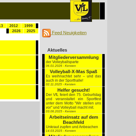
13
2012
1999
2026
2025
Feed Neuigkeiten
Aktuelles
Mitgliederversammlung
der Volleyballsparte
06.01.2026 - Kersten
Volleyball-X-Mas Spaß
Es weihnachtet sehr – und das
auch in der Sporthalle!
02.11.2025 - Kersten
Helfer gesucht!
Der VfL feiert den 75. Geburtstag
und veranstaltet ein Sportfest
unter dem Motto "Wir stellen uns
vor" und Volleyball macht mit.
03.06.2025 - Kersten
Arbeitseinsatz auf dem
Beachfeld
Unkraut zupfen und Anbeachen
14.03.2025 - Kersten