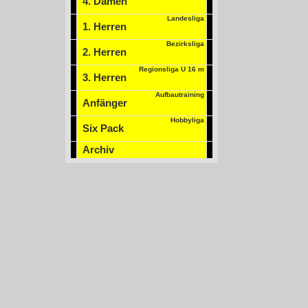
4. Damen
Landesliga
1. Herren
Bezirksliga
2. Herren
Regionsliga U 16 m
3. Herren
Aufbautraining
Anfänger
Hobbyliga
Six Pack
Archiv