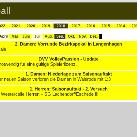
all
022
2021
2020
2019
2018
2017
2016
2015
2014
20
April
Mai
Juni
Juli
Aug.
Sep.
Okt.
Nov.
Dez.
2. Damen: Vorrunde Bezirkspokal in Langenhagen
nale
DVV VolleyPassion - Update
otwendig für eine gültige Spielerlizenz.
1. Damen: Niederlage zum Saisonauftakt
er neuen Saison verloren die Damen in Walsrode mit 1:3
1. Herren: Saisonauftakt - 2. Versuch
fL Westercelle Herren – SG Lachendorf/Eschede III