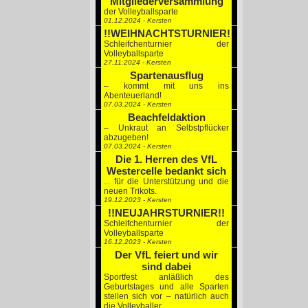
Mitgliederversammlung
der Volleyballsparte
01.12.2024 - Kersten
!!WEIHNACHTSTURNIER!!
Schleifchenturnier der
Volleyballsparte
27.11.2024 - Kersten
Spartenausflug
– kommt mit uns ins
Abenteuerland!
07.03.2024 - Kersten
Beachfeldaktion
– Unkraut an Selbstpflücker
abzugeben!
07.03.2024 - Kersten
Die 1. Herren des VfL
Westercelle bedankt sich
... für die Unterstützung und die
neuen Trikots.
19.12.2023 - Kersten
!!NEUJAHRSTURNIER!!
Schleifchenturnier der
Volleyballsparte
16.12.2023 - Kersten
Der VfL feiert und wir
sind dabei
Sportfest anläßlich des
Geburtstages und alle Sparten
stellen sich vor – natürlich auch
die Volleyballer