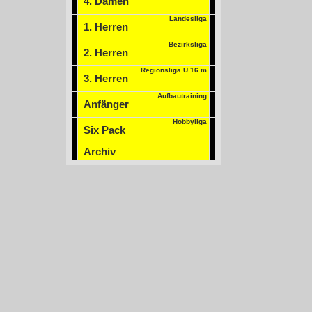
4. Damen
Landesliga
1. Herren
Bezirksliga
2. Herren
Regionsliga U 16 m
3. Herren
Aufbautraining
Anfänger
Hobbyliga
Six Pack
Archiv