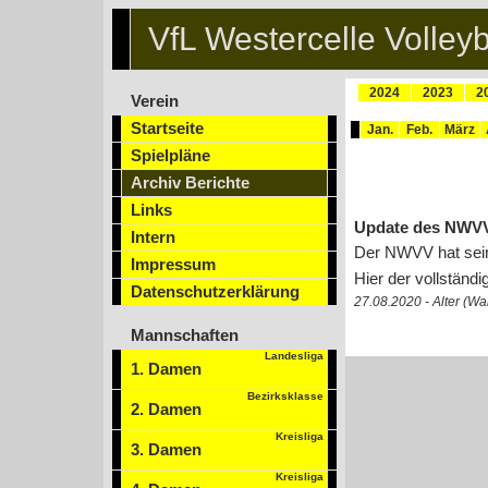
VfL Westercelle Volleyb
2024
2023
2
Verein
Startseite
Jan.
Feb.
März
Spielpläne
Archiv Berichte
Links
Update des NWVV 
Intern
Der NWVV hat sein
Impressum
Hier der vollständi
Datenschutzerklärung
27.08.2020 - Alter (Wa
Mannschaften
Landesliga
1. Damen
Bezirksklasse
2. Damen
Kreisliga
3. Damen
Kreisliga