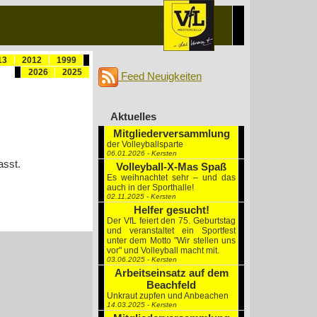
13
2012
1999
2026
2025
Feed Neuigkeiten
Aktuelles
Mitgliederversammlung
der Volleyballsparte
06.01.2026 - Kersten
asst.
Volleyball-X-Mas Spaß
Es weihnachtet sehr – und das
auch in der Sporthalle!
02.11.2025 - Kersten
Helfer gesucht!
Der VfL feiert den 75. Geburtstag
und veranstaltet ein Sportfest
unter dem Motto "Wir stellen uns
vor" und Volleyball macht mit.
03.06.2025 - Kersten
Arbeitseinsatz auf dem
Beachfeld
Unkraut zupfen und Anbeachen
14.03.2025 - Kersten