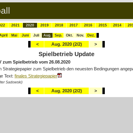
all
022
2021
2020
2019
2018
2017
2016
2015
2014
20
April
Mai
Juni
Juli
Aug.
Sep.
Okt.
Nov.
Dez.
<
Aug. 2020 (2/2)
>
Spielbetrieb Update
zum Spielbetrieb vom 26.08.2020
 Strategiepapier zum Spielbetrieb den neuesten Bedingungen angep
ge Text:
finales Strategiepapier
lter Sadowski)
<
Aug. 2020 (2/2)
>