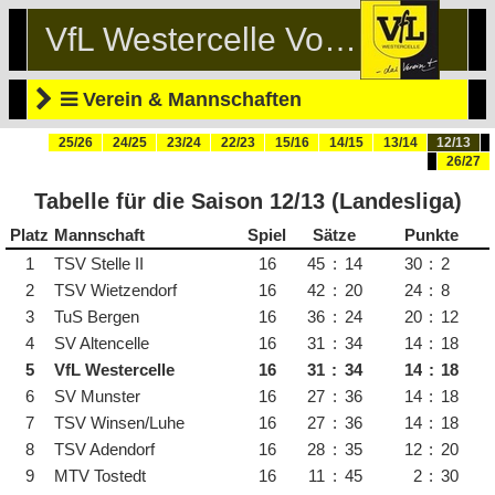
VfL Westercelle Volleyball
Verein & Mannschaften
25/26
24/25
23/24
22/23
15/16
14/15
13/14
12/13
26/27
Tabelle für die Saison 12/13 (Landesliga)
Platz
Mannschaft
Spiele
Sätze
Punkte
1
TSV Stelle II
16
45
:
14
30
:
2
2
TSV Wietzendorf
16
42
:
20
24
:
8
3
TuS Bergen
16
36
:
24
20
:
12
4
SV Altencelle
16
31
:
34
14
:
18
5
VfL Westercelle
16
31
:
34
14
:
18
6
SV Munster
16
27
:
36
14
:
18
7
TSV Winsen/Luhe
16
27
:
36
14
:
18
8
TSV Adendorf
16
28
:
35
12
:
20
9
MTV Tostedt
16
11
:
45
2
:
30