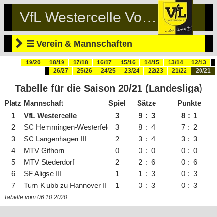
VfL Westercelle Volleyball
Verein & Mannschaften
19/20
18/19
17/18
16/17
15/16
14/15
13/14
12/13
26/27
25/26
24/25
23/24
22/23
21/22
20/21
Tabelle für die Saison 20/21 (Landesliga)
Platz
Mannschaft
Spiele
Sätze
Punkte
1
VfL Westercelle
3
9
:
3
8
:
1
2
SC Hemmingen-Westerfeld
3
8
:
4
7
:
2
3
SC Langenhagen III
2
3
:
4
3
:
3
4
MTV Gifhorn
0
0
:
0
0
:
0
5
MTV Stederdorf
2
2
:
6
0
:
6
6
SF Aligse III
1
1
:
3
0
:
3
7
Turn-Klubb zu Hannover II
1
0
:
3
0
:
3
Tabelle vom 06.10.2020