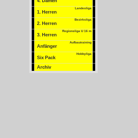
4. Damen
Landesliga
1. Herren
Bezirksliga
2. Herren
Regionsliga U 16 m
3. Herren
Aufbautraining
Anfänger
Hobbyliga
Six Pack
Archiv