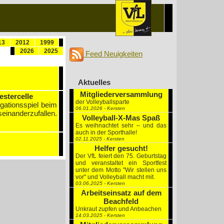
13
2012
1999
2026
2025
Feed Neuigkeiten
Aktuelles
Mitgliederversammlung
estercelle
der Volleyballsparte
egationsspiel beim
06.01.2026 - Kersten
einanderzufallen.
Volleyball-X-Mas Spaß
Es weihnachtet sehr – und das
auch in der Sporthalle!
02.11.2025 - Kersten
Helfer gesucht!
Der VfL feiert den 75. Geburtstag
und veranstaltet ein Sportfest
unter dem Motto "Wir stellen uns
vor" und Volleyball macht mit.
03.06.2025 - Kersten
Arbeitseinsatz auf dem
Beachfeld
Unkraut zupfen und Anbeachen
14.03.2025 - Kersten