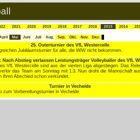
all
022
2021
2020
2019
2018
2017
2016
2015
2014
20
April
Mai
Juni
Juli
Aug.
Sep.
Okt.
Nov.
Dez.
25. Osterturnier des VfL Westercelle
greichen Jubiläumsturnier für alle, die WiW nicht bekommen.
: Nach Abstieg verlassen Leistungsträger Volleyballer des VfL W
des VfL Westercelle sind aus der vierten Liga abgestiegen. Das Rel
erlor das Team am Sonntag mit 1:3. Nun droht die Mannschaft aus
en ihren Abschied schon verkündet.
Turnier in Vechelde
o zum Vorbereitungsturnier in Vechelde