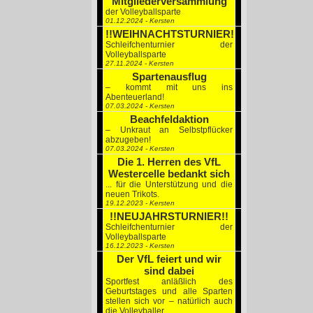
Mitgliederversammlung
der Volleyballsparte
01.12.2024 - Kersten
!!WEIHNACHTSTURNIER!!
Schleifchenturnier der
Volleyballsparte
27.11.2024 - Kersten
Spartenausflug
– kommt mit uns ins
Abenteuerland!
07.03.2024 - Kersten
Beachfeldaktion
– Unkraut an Selbstpflücker
abzugeben!
07.03.2024 - Kersten
Die 1. Herren des VfL
Westercelle bedankt sich
... für die Unterstützung und die
neuen Trikots.
19.12.2023 - Kersten
!!NEUJAHRSTURNIER!!
Schleifchenturnier der
Volleyballsparte
16.12.2023 - Kersten
Der VfL feiert und wir
sind dabei
Sportfest anläßlich des
Geburtstages und alle Sparten
stellen sich vor – natürlich auch
die Volleyballer