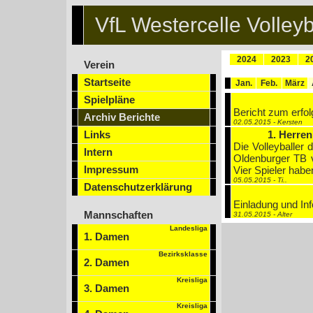
VfL Westercelle Volleyb
2024
2023
2
Verein
Startseite
Jan.
Feb.
März
Spielpläne
Bericht zum erfol
Archiv Berichte
02.05.2015 - Kersten
Links
1. Herren
Die Volleyballer 
Intern
Oldenburger TB v
Impressum
Vier Spieler hab
05.05.2015 - Ti..
Datenschutzerklärung
Einladung und Inf
Mannschaften
31.05.2015 - Alter
Landesliga
1. Damen
Bezirksklasse
2. Damen
Kreisliga
3. Damen
Kreisliga