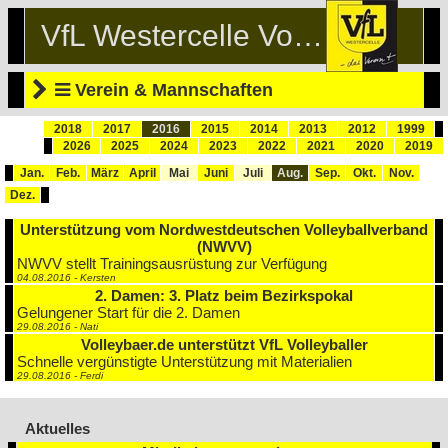
VfL Westercelle Volleyball
Verein & Mannschaften
2018
2017
2016
2015
2014
2013
2012
1999
2026
2025
2024
2023
2022
2021
2020
2019
Jan.
Feb.
März
April
Mai
Juni
Juli
Aug.
Sep.
Okt.
Nov.
Dez.
Unterstützung vom Nordwestdeutschen Volleyballverband
(NWVV)
NWVV stellt Trainingsausrüstung zur Verfügung
04.08.2016 - Kersten
2. Damen: 3. Platz beim Bezirkspokal
Gelungener Start für die 2. Damen
29.08.2016 - Nati
Volleybaer.de unterstützt VfL Volleyballer
Schnelle vergünstigte Unterstützung mit Materialien
29.08.2016 - Ferdi
Aktuelles