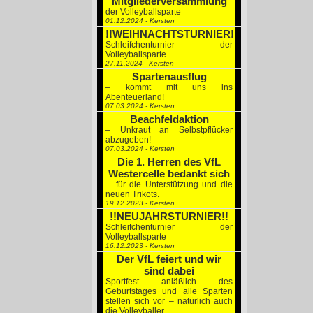
Mitgliederversammlung
der Volleyballsparte
01.12.2024 - Kersten
!!WEIHNACHTSTURNIER!!
Schleifchenturnier der
Volleyballsparte
27.11.2024 - Kersten
Spartenausflug
– kommt mit uns ins
Abenteuerland!
07.03.2024 - Kersten
Beachfeldaktion
– Unkraut an Selbstpflücker
abzugeben!
07.03.2024 - Kersten
Die 1. Herren des VfL
Westercelle bedankt sich
... für die Unterstützung und die
neuen Trikots.
19.12.2023 - Kersten
!!NEUJAHRSTURNIER!!
Schleifchenturnier der
Volleyballsparte
16.12.2023 - Kersten
Der VfL feiert und wir
sind dabei
Sportfest anläßlich des
Geburtstages und alle Sparten
stellen sich vor – natürlich auch
die Volleyballer