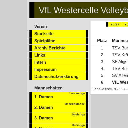
VfL Westercelle Volleyb
26/27
25
Verein
Startseite
Platz
Mannsc
Spielpläne
Archiv Berichte
1
TSV Burg
2
TSV Krä
Links
3
SF Aligse
Intern
4
TSV Burg
Impressum
5
SV Altenc
Datenschutzerklärung
6
VfL Wes
Mannschaften
Tabelle vom 04.03.20
Landesliga
1. Damen
Bezirksklasse
2. Damen
Kreisliga
3. Damen
Kreisliga