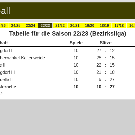
all
/26
24/25
23/24
22/23
21/22
20/21
19/20
18/19
17/18
16/
Tabelle für die Saison 22/23 (Bezirksliga)
haft
Spiele
Sätze
dorf II
10
27
:
12
henwinkel-Kaltenweide
10
25
:
15
 III
10
22
:
15
dorf III
10
21
:
18
elle II
10
9
:
27
tercelle
10
10
:
27
23