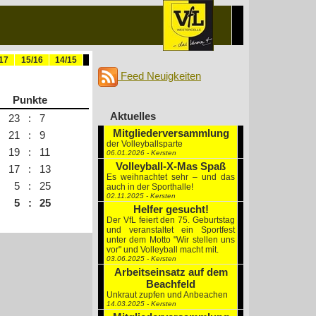
17
15/16
14/15
Feed Neuigkeiten
Punkte
Aktuelles
23
:
7
Mitgliederversammlung
21
:
9
der Volleyballsparte
19
:
11
06.01.2026 - Kersten
Volleyball-X-Mas Spaß
17
:
13
Es weihnachtet sehr – und das
5
:
25
auch in der Sporthalle!
02.11.2025 - Kersten
5
:
25
Helfer gesucht!
Der VfL feiert den 75. Geburtstag
und veranstaltet ein Sportfest
unter dem Motto "Wir stellen uns
vor" und Volleyball macht mit.
03.06.2025 - Kersten
Arbeitseinsatz auf dem
Beachfeld
Unkraut zupfen und Anbeachen
14.03.2025 - Kersten