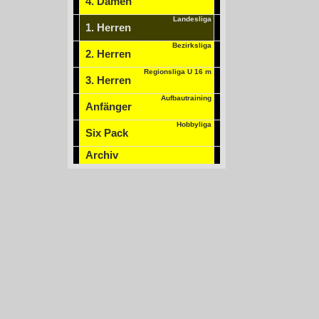
4. Damen
Landesliga
1. Herren
Bezirksliga
2. Herren
Regionsliga U 16 m
3. Herren
Aufbautraining
Anfänger
Hobbyliga
Six Pack
Archiv