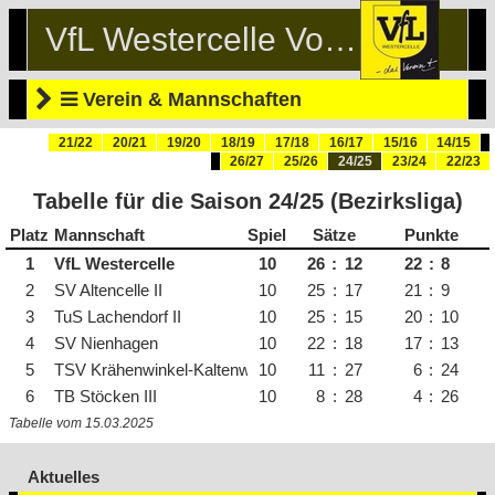
VfL Westercelle Volleyball
Verein & Mannschaften
21/22
20/21
19/20
18/19
17/18
16/17
15/16
14/15
26/27
25/26
24/25
23/24
22/23
Tabelle für die Saison 24/25 (Bezirksliga)
Platz
Mannschaft
Spiele
Sätze
Punkte
1
VfL Westercelle
10
26
:
12
22
:
8
2
SV Altencelle II
10
25
:
17
21
:
9
3
TuS Lachendorf II
10
25
:
15
20
:
10
4
SV Nienhagen
10
22
:
18
17
:
13
5
TSV Krähenwinkel-Kaltenweide
10
11
:
27
6
:
24
6
TB Stöcken III
10
8
:
28
4
:
26
Tabelle vom 15.03.2025
Aktuelles