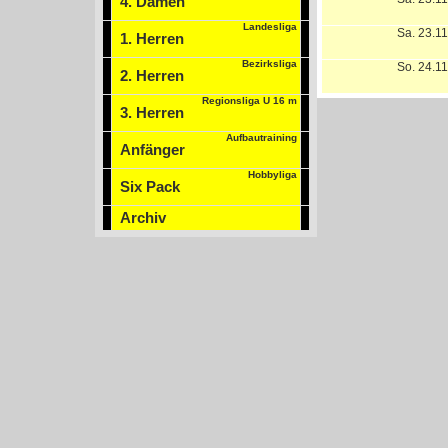
4. Damen
Landesliga
Sa. 23.1
1. Herren
Bezirksliga
So. 24.1
2. Herren
Regionsliga U 16 m
3. Herren
Aufbautraining
Anfänger
Hobbyliga
Six Pack
Archiv