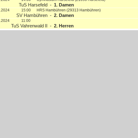
TuS Harsefeld
-
1. Damen
1.2024
15:00
HRS Hambühren (29313 Hambühren)
SV Hambühren
-
2. Damen
1.2024
11:00
TuS Vahrenwald II
-
2. Herren