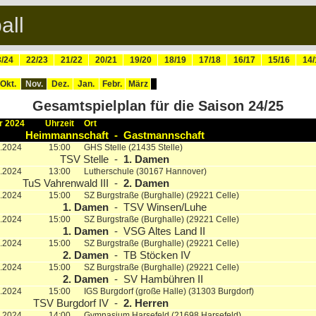
all
/24
22/23
21/22
20/21
19/20
18/19
17/18
16/17
15/16
14/
Okt.
Nov.
Dez.
Jan.
Febr.
März
Gesamtspielplan für die Saison 24/25
 2024
Uhrzeit
Ort
Heimmannschaft
-
Gastmannschaft
1.2024
15:00
GHS Stelle (21435 Stelle)
TSV Stelle
-
1. Damen
1.2024
13:00
Lutherschule (30167 Hannover)
TuS Vahrenwald III
-
2. Damen
1.2024
15:00
SZ Burgstraße (Burghalle) (29221 Celle)
1. Damen
-
TSV Winsen/Luhe
1.2024
15:00
SZ Burgstraße (Burghalle) (29221 Celle)
1. Damen
-
VSG Altes Land II
1.2024
15:00
SZ Burgstraße (Burghalle) (29221 Celle)
2. Damen
-
TB Stöcken IV
1.2024
15:00
SZ Burgstraße (Burghalle) (29221 Celle)
2. Damen
-
SV Hambühren II
1.2024
15:00
IGS Burgdorf (große Halle) (31303 Burgdorf)
TSV Burgdorf IV
-
2. Herren
1.2024
14:00
Gymnasium Harsefeld (21698 Harsefeld)