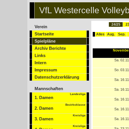
VfL Westercelle Volleyb
24/25
23
Verein
Startseite
Alles
Aug.
Sep.
Spielpläne
Archiv Berichte
November
Links
Sa. 02.1
Intern
Impressum
So. 03.1
Datenschutzerklärung
Sa. 16.1
Mannschaften
Sa. 16.1
Landesliga
1. Damen
Sa. 16.1
Bezirksklasse
2. Damen
Sa. 16.1
Kreisliga
3. Damen
Sa. 16.1
Kreisliga
Sa. 23.1