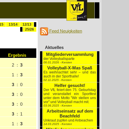
15
13/14
12/13
25/26
Feed Neuigkeiten
Aktuelles
Mitgliederversammlung
Ergebnis
der Volleyballsparte
06.01.2026 - Kersten
2
:
3
Volleyball-X-Mas Spaß
Es weihnachtet sehr – und das
1
:
3
auch in der Sporthalle!
02.11.2025 - Kersten
3
:
0
Helfer gesucht!
Der VfL feiert den 75. Geburtstag
3
:
0
und veranstaltet ein Sportfest
unter dem Motto "Wir stellen uns
vor" und Volleyball macht mit.
3
:
0
03.06.2025 - Kersten
Arbeitseinsatz auf dem
3
:
1
Beachfeld
Unkraut zupfen und Anbeachen
1
:
3
14.03.2025 - Kersten