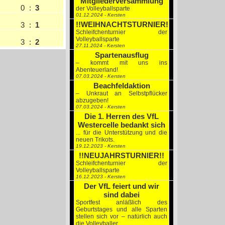
Mitgliederversammlung
0
:
3
der Volleyballsparte
01.12.2024 - Kersten
!!WEIHNACHTSTURNIER!!
3
:
1
Schleifchenturnier der
Volleyballsparte
3
:
2
27.11.2024 - Kersten
Spartenausflug
– kommt mit uns ins
Abenteuerland!
07.03.2024 - Kersten
Beachfeldaktion
– Unkraut an Selbstpflücker
abzugeben!
07.03.2024 - Kersten
Die 1. Herren des VfL
Westercelle bedankt sich
... für die Unterstützung und die
neuen Trikots.
19.12.2023 - Kersten
!!NEUJAHRSTURNIER!!
Schleifchenturnier der
Volleyballsparte
16.12.2023 - Kersten
Der VfL feiert und wir
sind dabei
Sportfest anläßlich des
Geburtstages und alle Sparten
stellen sich vor – natürlich auch
die Volleyballer